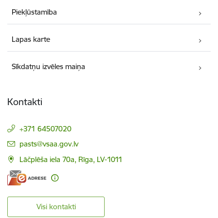
Piekļūstamība
Lapas karte
Sīkdatņu izvēles maiņa
Kontakti
+371 64507020
E-pasts:
pasts@vsaa.gov.lv
Lāčplēša iela 70a, Rīga, LV-1011
Visi kontakti