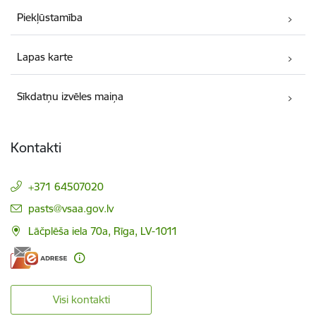
Piekļūstamība
Lapas karte
Sīkdatņu izvēles maiņa
Kontakti
+371 64507020
E-pasts:
pasts@vsaa.gov.lv
Lāčplēša iela 70a, Rīga, LV-1011
Visi kontakti