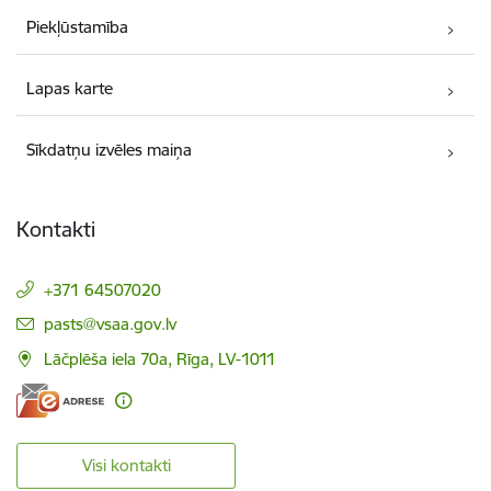
Piekļūstamība
Lapas karte
Sīkdatņu izvēles maiņa
Kontakti
+371 64507020
E-pasts:
pasts@vsaa.gov.lv
Lāčplēša iela 70a, Rīga, LV-1011
Visi kontakti