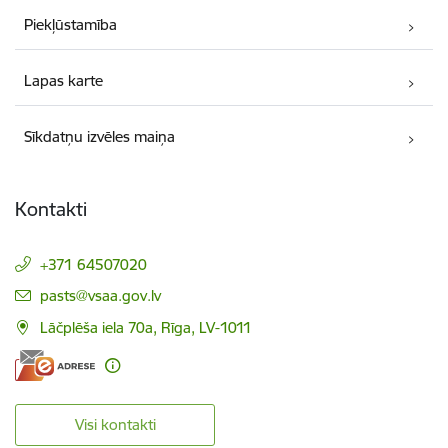
Piekļūstamība
Lapas karte
Sīkdatņu izvēles maiņa
Kontakti
+371 64507020
E-pasts:
pasts@vsaa.gov.lv
Lāčplēša iela 70a, Rīga, LV-1011
Visi kontakti