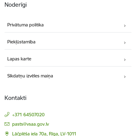
Noderīgi
Privātuma politika
Piekļūstamība
Lapas karte
Sīkdatņu izvēles maiņa
Kontakti
+371 64507020
E-pasts:
pasts@vsaa.gov.lv
Lāčplēša iela 70a, Rīga, LV-1011