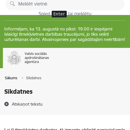
Pāriet uz lapas saturu
Izmaiņas
Spied
lai meklētu
Enter
Informējam, ka 13. augustā no plkst. 19.00 ir iespējami
īslaicīgi tīmekļvietnes darbības traucējumi, jo tiks veikti
uzturēšanas darbi. Atvainojamies par sagādātajām neērtībām!
Sākums
Sīkdatnes
Sīkdatnes
Atskaņot tekstu
Lai šī tīmekļvietne darbotos, tā izmanto obligāti nepieciešamās