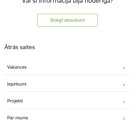
Vai šī informācija bija noderīga?
Sniegt atsauksmi
Kājene
Ātrās saites
Vakances
Iepirkumi
Projekti
Par mums