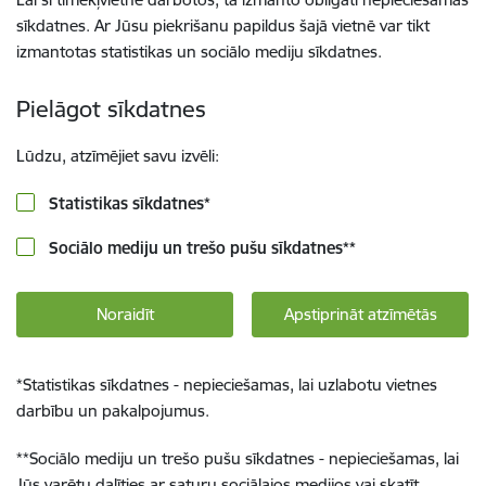
sīkdatnes. Ar Jūsu piekrišanu papildus šajā vietnē var tikt
izmantotas statistikas un sociālo mediju sīkdatnes.
Pielāgot sīkdatnes
Lūdzu, atzīmējiet savu izvēli:
Statistikas sīkdatnes
*
Sociālo mediju un trešo pušu sīkdatnes
**
Noraidīt
Apstiprināt atzīmētās
*
Statistikas sīkdatnes - nepieciešamas, lai uzlabotu vietnes
darbību un pakalpojumus.
**
Sociālo mediju un trešo pušu sīkdatnes - nepieciešamas, lai
Jūs varētu dalīties ar saturu sociālajos medijos vai skatīt