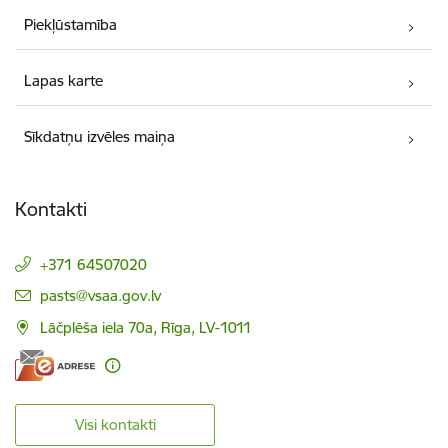
Piekļūstamība
Lapas karte
Sīkdatņu izvēles maiņa
Kontakti
+371 64507020
E-pasts:
pasts@vsaa.gov.lv
Lāčplēša iela 70a, Rīga, LV-1011
Visi kontakti