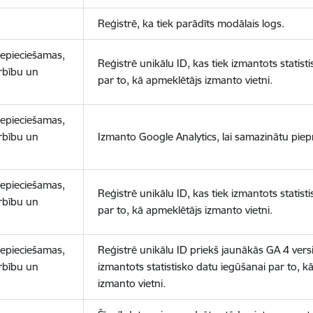
Reģistrē, ka tiek parādīts modālais logs.
nepieciešamas,
Reģistrē unikālu ID, kas tiek izmantots statist
arbību un
par to, kā apmeklētājs izmanto vietni.
nepieciešamas,
arbību un
Izmanto Google Analytics, lai samazinātu piep
nepieciešamas,
Reģistrē unikālu ID, kas tiek izmantots statist
arbību un
par to, kā apmeklētājs izmanto vietni.
nepieciešamas,
Reģistrē unikālu ID priekš jaunākās GA 4 versij
arbību un
izmantots statistisko datu iegūšanai par to, k
izmanto vietni.