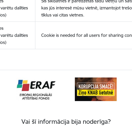
es
Šīs sīkdatnes ir paredzētas tādu vietņu un sat
varētu dalīties
kas jūs interesē mūsu vietnē, izmantojot treš
los)
tīklus vai citas vietnes.
es
varētu dalīties
Cookie is needed for all users for sharing con
los)
Vai šī informācija bija noderīga?