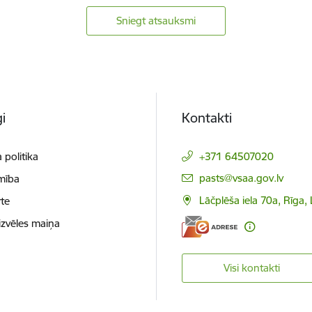
Sniegt atsauksmi
i
Kontakti
 politika
+371 64507020
E-pasts:
pasts@vsaa.gov.lv
mība
Lāčplēša iela 70a, Rīga,
te
izvēles maiņa
Visi kontakti