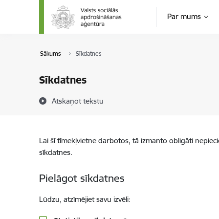
Pāriet uz lapas saturu
Par mums
Sākums
Sīkdatnes
Sīkdatnes
Atskaņot tekstu
Lai šī tīmekļvietne darbotos, tā izmanto obligāti nepiec
sīkdatnes.
Pielāgot sīkdatnes
Lūdzu, atzīmējiet savu izvēli: