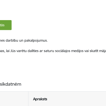
tās
ietnes darbību un pakalpojumus.
, lai Jūs varētu dalīties ar saturu sociālajos medijos vai skatīt mā
 sīkdatnēm
Apraksts