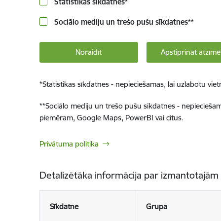
Statistikas sīkdatnes
*
Sociālo mediju un trešo pušu sīkdatnes
**
Noraidīt
Apstiprināt atzīmē
*
Statistikas sīkdatnes - nepieciešamas, lai uzlabotu v
**
Sociālo mediju un trešo pušu sīkdatnes - nepieciešamas
piemēram, Google Maps, PowerBI vai citus.
Privātuma politika
Detalizētāka informācija par izmantotajām
Sīkdatne
Grupa