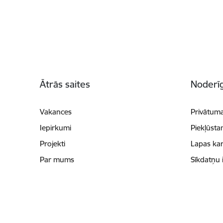
Kājene
Ātrās saites
Noderīg
Vakances
Privātuma
Iepirkumi
Piekļūsta
Projekti
Lapas kar
Par mums
Sīkdatņu 