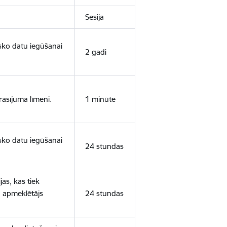
Sesija
isko datu iegūšanai
2 gadi
rasījuma līmeni.
1 minūte
isko datu iegūšanai
24 stundas
as, kas tiek
ā apmeklētājs
24 stundas