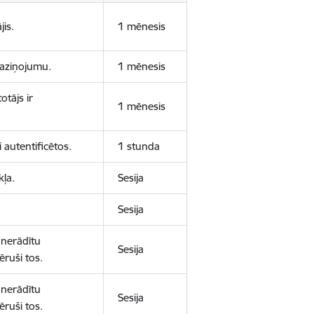
jis.
1 mēnesis
 paziņojumu.
1 mēnesis
otājs ir
1 mēnesis
 autentificētos.
1 stunda
kļa.
Sesija
Sesija
 nerādītu
Sesija
ēruši tos.
 nerādītu
Sesija
ēruši tos.