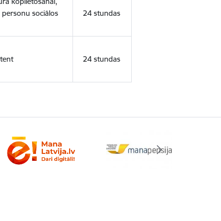
ura koplietošanai,
o personu sociālos
24 stundas
tent
24 stundas