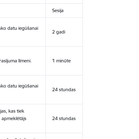
Sesija
isko datu iegūšanai
2 gadi
rasījuma līmeni.
1 minūte
isko datu iegūšanai
24 stundas
as, kas tiek
ā apmeklētājs
24 stundas