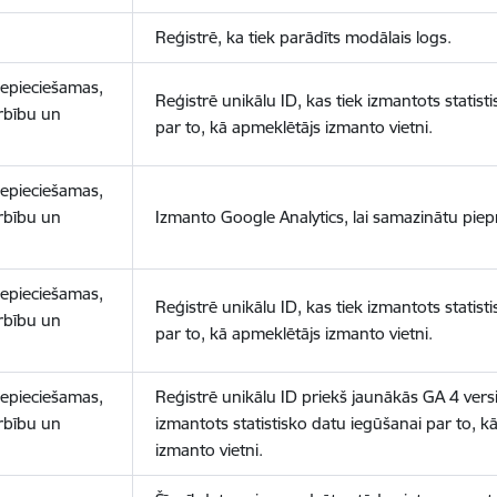
Reģistrē, ka tiek parādīts modālais logs.
nepieciešamas,
Reģistrē unikālu ID, kas tiek izmantots statist
arbību un
par to, kā apmeklētājs izmanto vietni.
nepieciešamas,
arbību un
Izmanto Google Analytics, lai samazinātu piep
nepieciešamas,
Reģistrē unikālu ID, kas tiek izmantots statist
arbību un
par to, kā apmeklētājs izmanto vietni.
nepieciešamas,
Reģistrē unikālu ID priekš jaunākās GA 4 versij
arbību un
izmantots statistisko datu iegūšanai par to, k
izmanto vietni.