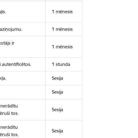
jis.
1 mēnesis
 paziņojumu.
1 mēnesis
otājs ir
1 mēnesis
 autentificētos.
1 stunda
kļa.
Sesija
Sesija
 nerādītu
Sesija
ēruši tos.
 nerādītu
Sesija
ēruši tos.