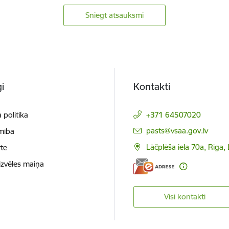
Sniegt atsauksmi
i
Kontakti
 politika
+371 64507020
E-pasts:
pasts@vsaa.gov.lv
mība
Lāčplēša iela 70a, Rīga,
te
izvēles maiņa
Visi kontakti