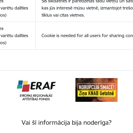
es
Šīs sīkdatnes ir paredzētas tādu vietņu un sat
varētu dalīties
kas jūs interesē mūsu vietnē, izmantojot treš
los)
tīklus vai citas vietnes.
es
varētu dalīties
Cookie is needed for all users for sharing con
los)
Vai šī informācija bija noderīga?