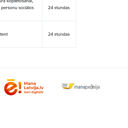
ura koplietošanai,
o personu sociālos
24 stundas
tent
24 stundas