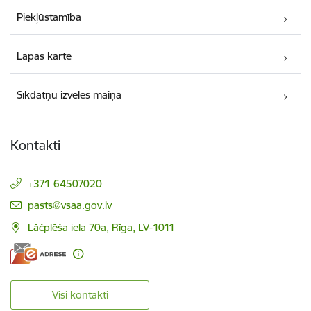
Piekļūstamība
Lapas karte
Sīkdatņu izvēles maiņa
Kontakti
+371 64507020
E-pasts:
pasts@vsaa.gov.lv
Lāčplēša iela 70a, Rīga, LV-1011
Visi kontakti