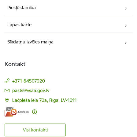
Piekļūstamība
Lapas karte
Sīkdatņu izvēles maiņa
Kontakti
+371 64507020
E-pasts:
pasts@vsaa.gov.lv
Lāčplēša iela 70a, Rīga, LV-1011
Visi kontakti