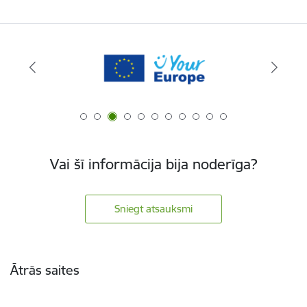
Vai šī informācija bija noderīga?
Sniegt atsauksmi
Kājene
Ātrās saites