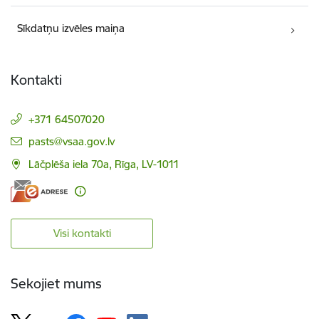
Sīkdatņu izvēles maiņa
Kontakti
+371 64507020
E-pasts:
pasts@vsaa.gov.lv
Lāčplēša iela 70a, Rīga, LV-1011
Visi kontakti
Sekojiet mums