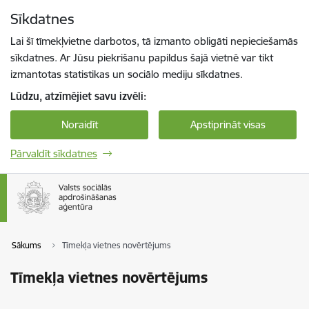
Pāriet uz lapas saturu
Sīkdatnes
Spied
lai meklētu
Enter
Lai šī tīmekļvietne darbotos, tā izmanto obligāti nepieciešamās
sīkdatnes. Ar Jūsu piekrišanu papildus šajā vietnē var tikt
izmantotas statistikas un sociālo mediju sīkdatnes.
Lūdzu, atzīmējiet savu izvēli:
Noraidīt
Apstiprināt visas
Pārvaldīt sīkdatnes
Sākums
Tīmekļa vietnes novērtējums
Tīmekļa vietnes novērtējums