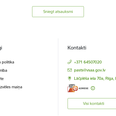
Sniegt atsauksmi
i
Kontakti
 politika
+371 64507020
E-pasts:
pasts@vsaa.gov.lv
mība
Lāčplēša iela 70a, Rīga,
te
izvēles maiņa
Visi kontakti