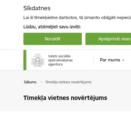
Pāriet uz lapas saturu
Sīkdatnes
Lai šī tīmekļvietne darbotos, tā izmanto obligāti nepiec
Lūdzu, atzīmējiet savu izvēli:
Noraidīt
Apstiprināt visas
Par mums
Sākums
Tīmekļa vietnes novērtējums
Tīmekļa vietnes novērtējums