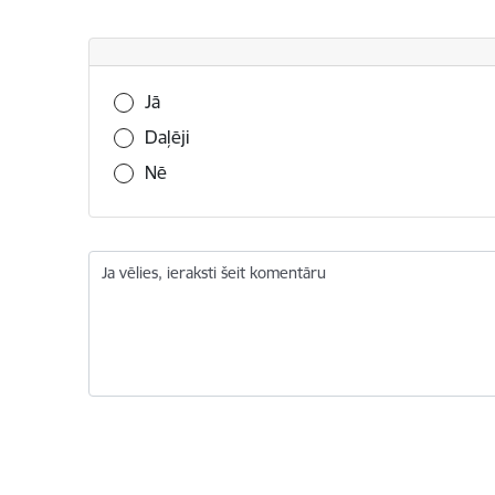
Vai šī informācija bija noderīga?
Jā
Daļēji
Nē
Ja vēlies, ieraksti šeit komentāru