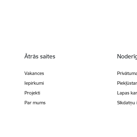
Kājene
Ātrās saites
Noderīg
Vakances
Privātuma
Iepirkumi
Piekļūsta
Projekti
Lapas kar
Par mums
Sīkdatņu 