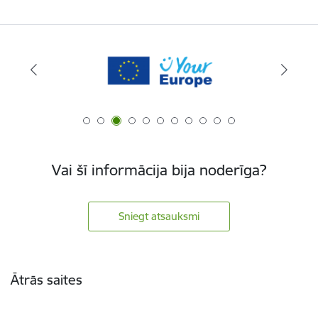
Vai šī informācija bija noderīga?
Sniegt atsauksmi
Kājene
Ātrās saites