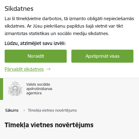
Pāriet uz lapas saturu
Sīkdatnes
Spied
lai meklētu
Enter
Lai šī tīmekļvietne darbotos, tā izmanto obligāti nepieciešamās
sīkdatnes. Ar Jūsu piekrišanu papildus šajā vietnē var tikt
izmantotas statistikas un sociālo mediju sīkdatnes.
Lūdzu, atzīmējiet savu izvēli:
Noraidīt
Apstiprināt visas
Pārvaldīt sīkdatnes
Sākums
Tīmekļa vietnes novērtējums
Tīmekļa vietnes novērtējums