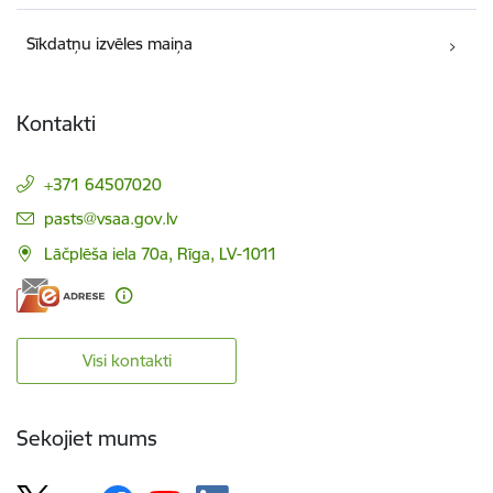
Sīkdatņu izvēles maiņa
Kontakti
+371 64507020
E-pasts:
pasts@vsaa.gov.lv
Lāčplēša iela 70a, Rīga, LV-1011
Visi kontakti
Sekojiet mums