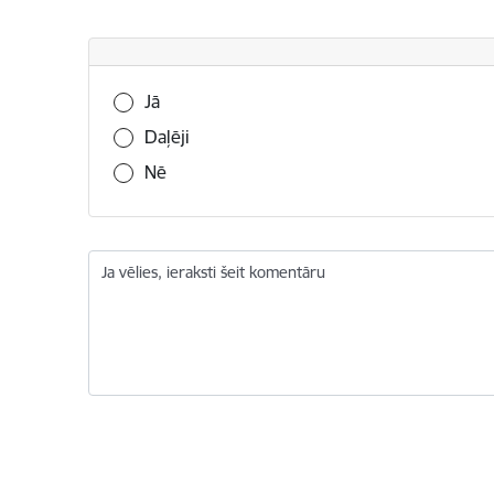
Vai šī informācija bija noderīga?
Jā
Daļēji
Nē
Ja vēlies, ieraksti šeit komentāru