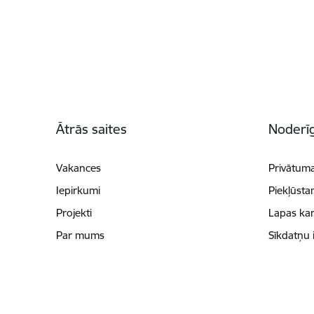
Kājene
Ātrās saites
Noderīg
Vakances
Privātuma
Iepirkumi
Piekļūsta
Projekti
Lapas kar
Par mums
Sīkdatņu 