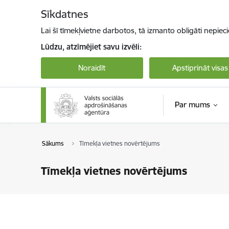
Pāriet uz lapas saturu
Sīkdatnes
Lai šī tīmekļvietne darbotos, tā izmanto obligāti nepiec
Lūdzu, atzīmējiet savu izvēli:
Noraidīt
Apstiprināt visas
Par mums
Sākums
Tīmekļa vietnes novērtējums
Tīmekļa vietnes novērtējums