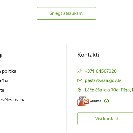
Sniegt atsauksmi
i
Kontakti
 politika
+371 64507020
E-pasts:
pasts@vsaa.gov.lv
mība
Lāčplēša iela 70a, Rīga,
te
izvēles maiņa
Visi kontakti