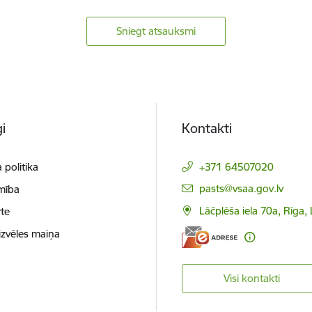
Sniegt atsauksmi
i
Kontakti
 politika
+371 64507020
E-pasts:
pasts@vsaa.gov.lv
mība
Lāčplēša iela 70a, Rīga,
te
izvēles maiņa
Visi kontakti