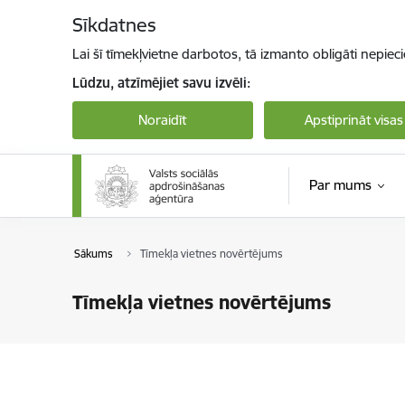
Pāriet uz lapas saturu
Sīkdatnes
Lai šī tīmekļvietne darbotos, tā izmanto obligāti nepiec
Lūdzu, atzīmējiet savu izvēli:
Noraidīt
Apstiprināt visas
Par mums
Sākums
Tīmekļa vietnes novērtējums
Tīmekļa vietnes novērtējums