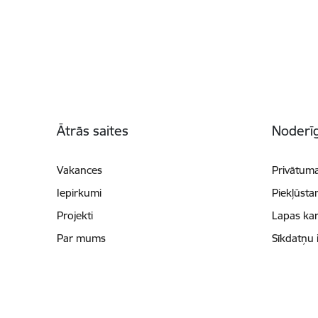
Kājene
Ātrās saites
Noderīg
Vakances
Privātuma
Iepirkumi
Piekļūsta
Projekti
Lapas kar
Par mums
Sīkdatņu 