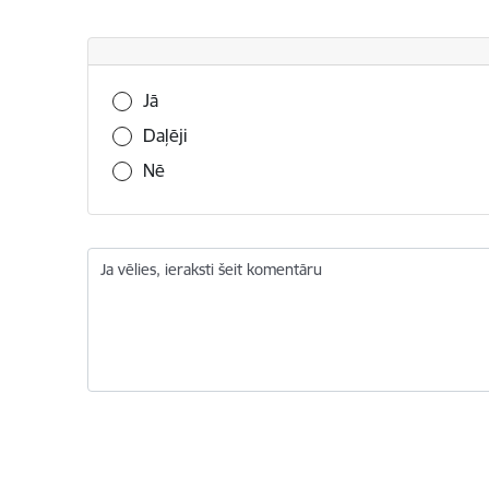
Vai šī informācija bija noderīga?
Jā
Daļēji
Nē
Ja vēlies, ieraksti šeit komentāru